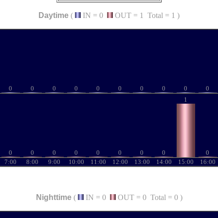
Daytime
(
IN = 0
OUT = 1 Total = 1 )
0
0
0
0
0
0
0
0
0
0
1
0
0
0
0
0
0
0
0
0
7:00
8:00
9:00
10:00
11:00
12:00
13:00
14:00
15:00
16:00
Nighttime
(
IN = 0
OUT = 0 Total = 0 )